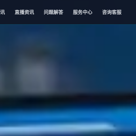
视讯
直播资讯
问题解答
服务中心
咨询客服