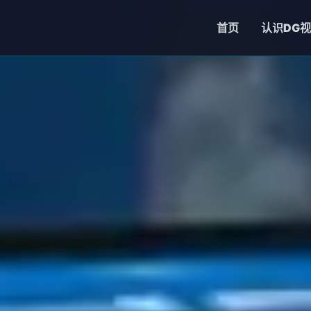
首页
认识
DG