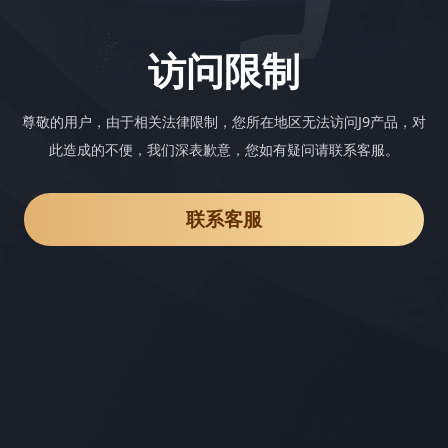
访问限制
尊敬的用户，由于相关法律限制，您所在地区无法访问J9产品，对
此造成的不便，我们深表歉意，您如有疑问请联系客服。
联系客服